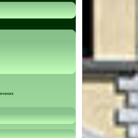
 вчених