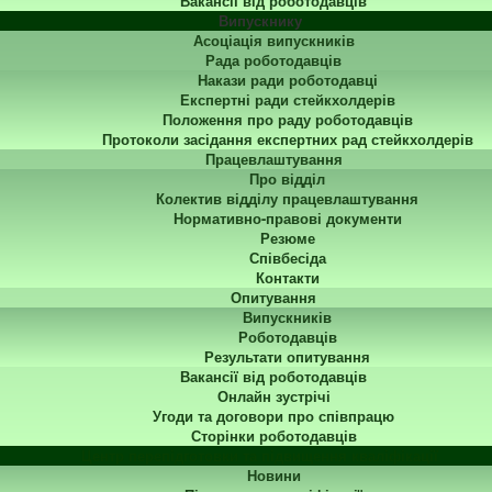
Вакансії від роботодавців
Випускнику
Асоціація випускників
Рада роботодавців
Накази ради роботодавці
Експертні ради стейкхолдерів
Положення про раду роботодавців
Протоколи засідання експертних рад стейкхолдерів
Працевлаштування
Про відділ
Колектив відділу працевлаштування
Нормативно-правові документи
Резюме
Співбесіда
Контакти
Опитування
Випускників
Роботодавців
Результати опитування
Вакансії від роботодавців
Онлайн зустрічі
Угоди та договори про співпрацю
Сторінки роботодавців
Центр перепідготовки та підвищення кваліфікації
Новини