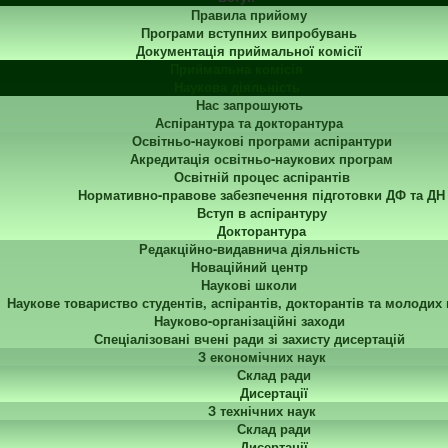
Правила прийому
Програми вступних випробувань
Документація приймальної комісії
Приймальна комісія
Наукова діяльність
Нас запрошують
Аспірантура та докторантура
Освітньо-наукові програми аспірантури
Акредитація освітньо-наукових програм
Освітній процес аспірантів
Нормативно-правове забезпечення підготовки ДФ та ДН
Вступ в аспірантуру
Докторантура
Редакційно-видавнича діяльність
Новаційний центр
Наукові школи
Наукове товариство студентів, аспірантів, докторантів та молодих
Науково-організаційні заходи
Спеціалізовані вчені ради зі захисту дисертацій
З економічних наук
Склад ради
Дисертації
З технічних наук
Склад ради
Дисертації