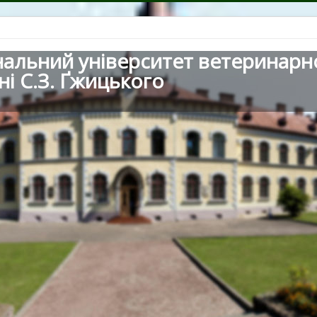
нальний університет ветеринарн
ні С.З. Ґжицького