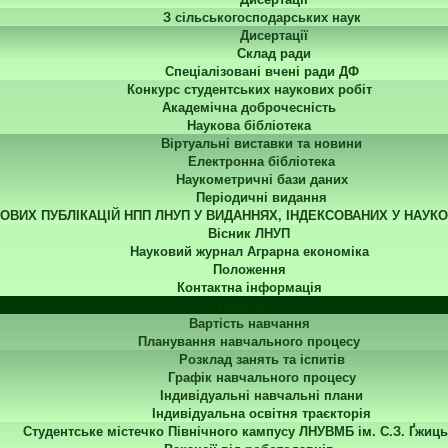
З сільськогосподарських наук
Дисертації
Склад ради
Спеціалізовані вчені ради ДФ
Конкурс студентських наукових робіт
Академічна доброчесність
Наукова бібліотека
Віртуальні виставки та новини
Електронна бібліотека
Наукометричні бази даних
Періодичні видання
КОВИХ ПУБЛІКАЦІЙ НПП ЛНУП У ВИДАННЯХ, ІНДЕКСОВАНИХ У НАУК
Вісник ЛНУП
Науковий журнал Аграрна економіка
Положення
Контактна інформація
Студенту
Вартість навчання
Планування навчального процесу
Розклад занять та іспитів
Графік навчального процесу
Індивідуальні навчальні плани
Індивідуальна освітня траєкторія
Студентське містечко Північного кампусу ЛНУВМБ ім. С.З. Ґжиць