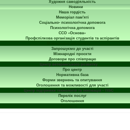
Художня самодіяльність
Новини
Наша гордість
Меморіал пам'яті
Соціально- психологічна допомога
Психологічна допомога
ССО «Основа»
Профспілкова організація студентів та аспірантів
Міжнародна діяльність
Запрошуємо до участі
Міжнародні проєкти
Договори про співпрацю
Центр ветеранського розвитку
Про центр
Нормативна база
Форми звернень та опитування
Оголошення та можливості для участі
Центр підтримки технологій та інновацій - TISC
Перелік послуг
Оголошення
Контакти