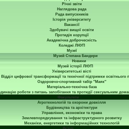
Річні звіти
Наглядова рада
Рада випускників
Історія університету
Вакансії
Здобувачі вищої освіти
Протидія корупції
Академічна доброчесність
Коледжі ЛНУП
Музеї
Музей Степана Бандери
Новини
Музей історії ЛНУП
Університетські вісті
Відділ цифрової трансформації та технічної підтримки освітнього 
Оздоровчо-спортивний табір "Маяк"
Матеріально-технічна база
динацію роботи з питань запобігання та протидії сексуальним дома
Факультети
Агротехнологій та охорони довкілля
Будівництва та архітектури
Управління, економіки та права
Землевпорядкування та інфраструктурного розвитку
Механіки, енергетики та інформаційних технологій
Вступ