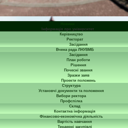
Новини
Інформація про університет
Керівництво
Ректорат
Засідання
Вчена рада ЛНУВМБ
Засідання
План роботи
Рішення
Почесні звання
Зразки заяв
Проекти положень
Структура
Установчі документи та положення
Вибори ректора
Профспілка
Склад
Контактна інформація
Фінансово-економічна діяльність
Вартість навчання
Тендерні закупівлі