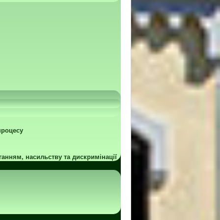
процесу
ганням, насильству та дискримінації