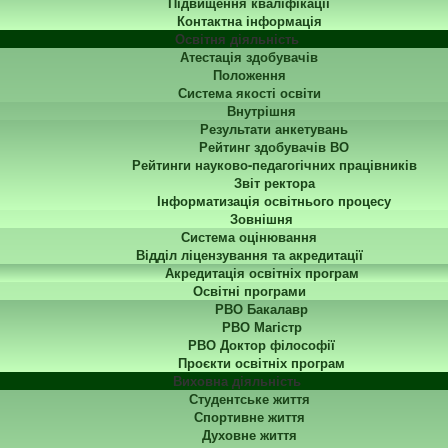
Підвищення кваліфікації
Контактна інформація
Освітня діяльність
Атестація здобувачів
Положення
Система якості освіти
Внутрішня
Результати анкетувань
Рейтинг здобувачів ВО
Рейтинги науково-педагогічних працівників
Звіт ректора
Інформатизація освітнього процесу
Зовнішня
Система оцінювання
Відділ ліцензування та акредитації
Акредитація освітніх програм
Освітні програми
РВО Бакалавр
РВО Магістр
РВО Доктор філософії
Проєкти освітніх програм
Виховна діяльність
Студентське життя
Спортивне життя
Духовне життя