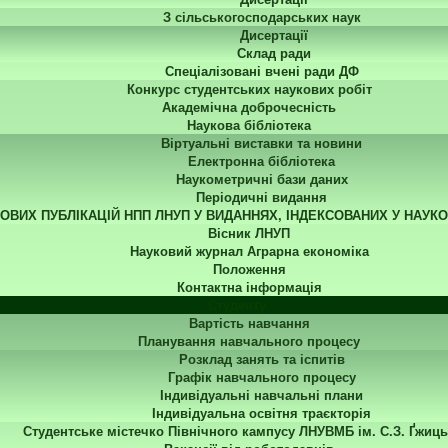
З сільськогосподарських наук
Дисертації
Склад ради
Спеціалізовані вчені ради ДФ
Конкурс студентських наукових робіт
Академічна доброчесність
Наукова бібліотека
Віртуальні виставки та новини
Електронна бібліотека
Наукометричні бази даних
Періодичні видання
КОВИХ ПУБЛІКАЦІЙ НПП ЛНУП У ВИДАННЯХ, ІНДЕКСОВАНИХ У НАУК
Вісник ЛНУП
Науковий журнал Аграрна економіка
Положення
Контактна інформація
Студенту
Вартість навчання
Планування навчального процесу
Розклад занять та іспитів
Графік навчального процесу
Індивідуальні навчальні плани
Індивідуальна освітня траєкторія
Студентське містечко Північного кампусу ЛНУВМБ ім. С.З. Ґжиць