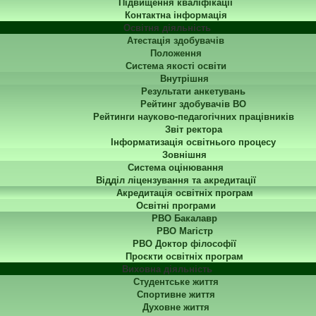
Підвищення кваліфікації
Контактна інформація
Освітня діяльність
Атестація здобувачів
Положення
Система якості освіти
Внутрішня
Результати анкетувань
Рейтинг здобувачів ВО
Рейтинги науково-педагогічних працівників
Звіт ректора
Інформатизація освітнього процесу
Зовнішня
Система оцінювання
Відділ ліцензування та акредитації
Акредитація освітніх програм
Освітні програми
РВО Бакалавр
РВО Магістр
РВО Доктор філософії
Проєкти освітніх програм
Виховна діяльність
Студентське життя
Спортивне життя
Духовне життя