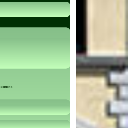
 вчених