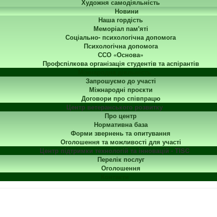
Художня самодіяльність
Новини
Наша гордість
Меморіал пам'яті
Соціально- психологічна допомога
Психологічна допомога
ССО «Основа»
Профспілкова організація студентів та аспірантів
Міжнародна діяльність
Запрошуємо до участі
Міжнародні проєкти
Договори про співпрацю
Центр ветеранського розвитку
Про центр
Нормативна база
Форми звернень та опитування
Оголошення та можливості для участі
Центр підтримки технологій та інновацій - TISC
Перелік послуг
Оголошення
Контакти