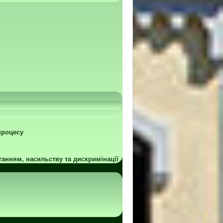
процесу
ганням, насильству та дискримінації