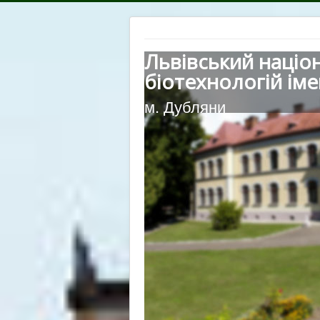
Львівський націо
біотехнологій іме
м. Дубляни