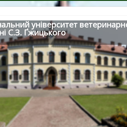
нальний університет ветеринарн
ні С.З. Ґжицького