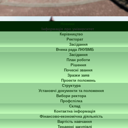
Новини
Інформація про університет
Керівництво
Ректорат
Засідання
Вчена рада ЛНУВМБ
Засідання
План роботи
Рішення
Почесні звання
Зразки заяв
Проекти положень
Структура
Установчі документи та положення
Вибори ректора
Профспілка
Склад
Контактна інформація
Фінансово-економічна діяльність
Вартість навчання
Тендерні закупівлі