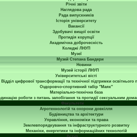
Річні звіти
Наглядова рада
Рада випускників
Історія університету
Вакансії
Здобувачі вищої освіти
Протидія корупції
Академічна доброчесність
Коледжі ЛНУП
Музеї
Музей Степана Бандери
Новини
Музей історії ЛНУП
Університетські вісті
Відділ цифрової трансформації та технічної підтримки освітнього 
Оздоровчо-спортивний табір "Маяк"
Матеріально-технічна база
динацію роботи з питань запобігання та протидії сексуальним дома
Факультети
Агротехнологій та охорони довкілля
Будівництва та архітектури
Управління, економіки та права
Землевпорядкування та інфраструктурного розвитку
Механіки, енергетики та інформаційних технологій
Вступ