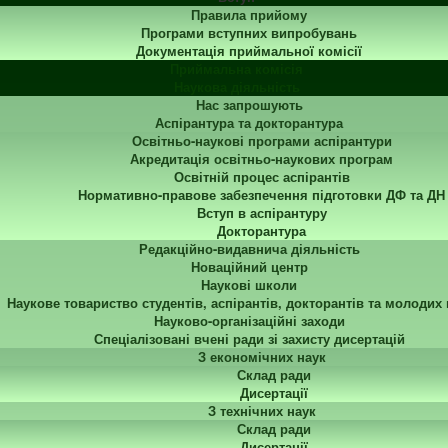
Правила прийому
Програми вступних випробувань
Документація приймальної комісії
Приймальна комісія
Наукова діяльність
Нас запрошують
Аспірантура та докторантура
Освітньо-наукові програми аспірантури
Акредитація освітньо-наукових програм
Освітній процес аспірантів
Нормативно-правове забезпечення підготовки ДФ та ДН
Вступ в аспірантуру
Докторантура
Редакційно-видавнича діяльність
Новаційний центр
Наукові школи
Наукове товариство студентів, аспірантів, докторантів та молодих
Науково-організаційні заходи
Спеціалізовані вчені ради зі захисту дисертацій
З економічних наук
Склад ради
Дисертації
З технічних наук
Склад ради
Дисертації