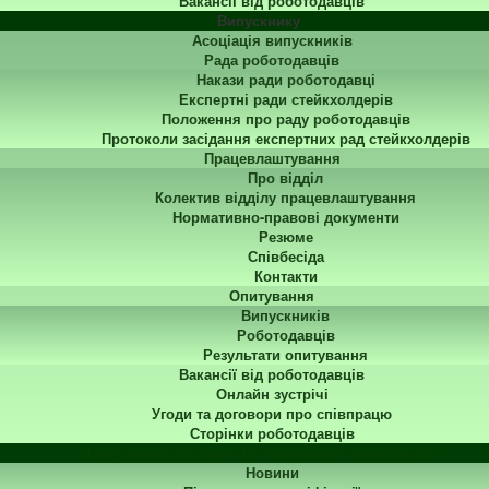
Вакансії від роботодавців
Випускнику
Асоціація випускників
Рада роботодавців
Накази ради роботодавці
Експертні ради стейкхолдерів
Положення про раду роботодавців
Протоколи засідання експертних рад стейкхолдерів
Працевлаштування
Про відділ
Колектив відділу працевлаштування
Нормативно-правові документи
Резюме
Співбесіда
Контакти
Опитування
Випускників
Роботодавців
Результати опитування
Вакансії від роботодавців
Онлайн зустрічі
Угоди та договори про співпрацю
Сторінки роботодавців
Центр перепідготовки та підвищення кваліфікації
Новини