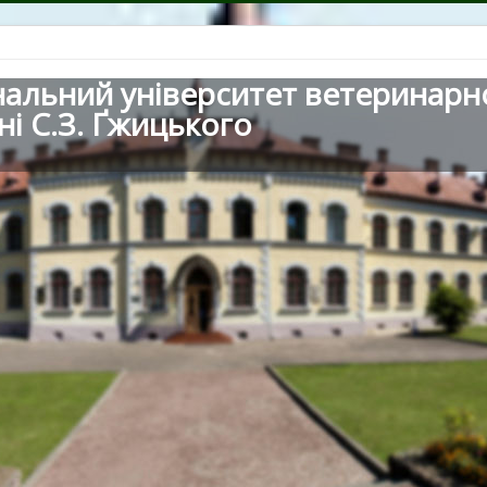
нальний університет ветеринарн
ні С.З. Ґжицького