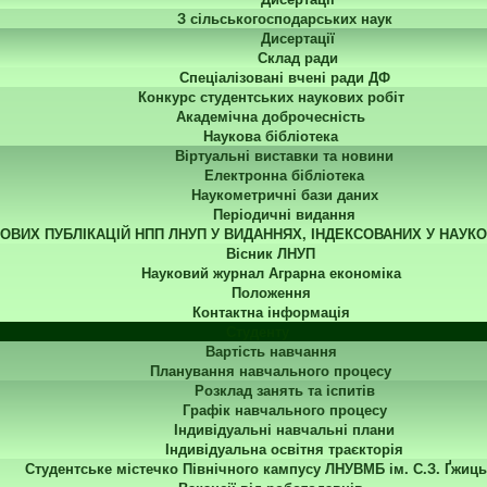
З сільськогосподарських наук
Дисертації
Склад ради
Спеціалізовані вчені ради ДФ
Конкурс студентських наукових робіт
Академічна доброчесність
Наукова бібліотека
Віртуальні виставки та новини
Електронна бібліотека
Наукометричні бази даних
Періодичні видання
КОВИХ ПУБЛІКАЦІЙ НПП ЛНУП У ВИДАННЯХ, ІНДЕКСОВАНИХ У НАУК
Вісник ЛНУП
Науковий журнал Аграрна економіка
Положення
Контактна інформація
Студенту
Вартість навчання
Планування навчального процесу
Розклад занять та іспитів
Графік навчального процесу
Індивідуальні навчальні плани
Індивідуальна освітня траєкторія
Студентське містечко Північного кампусу ЛНУВМБ ім. С.З. Ґжиць