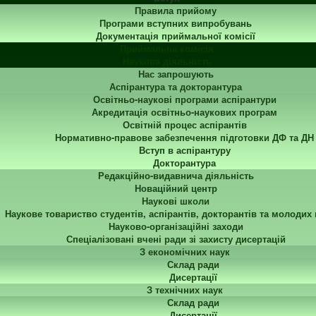
Правила прийому
Програми вступних випробувань
Документація приймальної комісії
Приймальна комісія
Наукова діяльність
Нас запрошують
Аспірантура та докторантура
Освітньо-наукові програми аспірантури
Акредитація освітньо-наукових програм
Освітній процес аспірантів
Нормативно-правове забезпечення підготовки ДФ та ДН
Вступ в аспірантуру
Докторантура
Редакційно-видавнича діяльність
Новаційний центр
Наукові школи
Наукове товариство студентів, аспірантів, докторантів та молодих
Науково-організаційні заходи
Спеціалізовані вчені ради зі захисту дисертацій
З економічних наук
Склад ради
Дисертації
З технічних наук
Склад ради
Дисертації