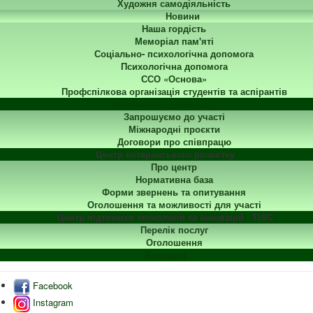
Художня самодіяльність
Новини
Наша гордість
Меморіал пам'яті
Соціально- психологічна допомога
Психологічна допомога
ССО «Основа»
Профспілкова організація студентів та аспірантів
Міжнародна діяльність
Запрошуємо до участі
Міжнародні проєкти
Договори про співпрацю
Центр ветеранського розвитку
Про центр
Нормативна база
Форми звернень та опитування
Оголошення та можливості для участі
Центр підтримки технологій та інновацій - TISC
Перелік послуг
Оголошення
Контакти
Facebook
Instagram