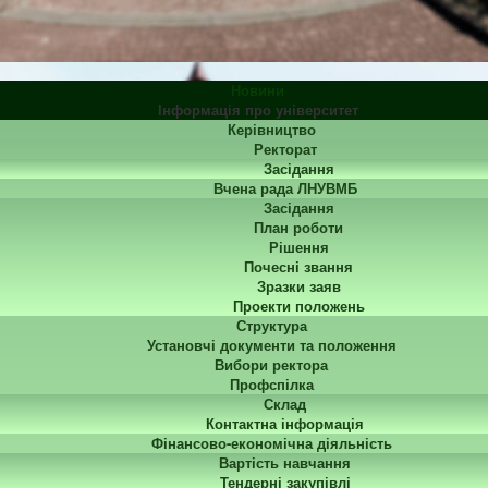
Новини
Інформація про університет
Керівництво
Ректорат
Засідання
Вчена рада ЛНУВМБ
Засідання
План роботи
Рішення
Почесні звання
Зразки заяв
Проекти положень
Структура
Установчі документи та положення
Вибори ректора
Профспілка
Склад
Контактна інформація
Фінансово-економічна діяльність
Вартість навчання
Тендерні закупівлі