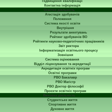
Підвищення кваліфікації
Контактна інформація
Освітня діяльність
Атестація здобувачів
Положення
Система якості освіти
Внутрішня
Результати анкетувань
Рейтинг здобувачів ВО
Рейтинги науково-педагогічних працівників
Звіт ректора
Інформатизація освітнього процесу
Зовнішня
Система оцінювання
Відділ ліцензування та акредитації
Акредитація освітніх програм
Освітні програми
РВО Бакалавр
РВО Магістр
РВО Доктор філософії
Проєкти освітніх програм
Виховна діяльність
Студентське життя
Спортивне життя
Духовне життя