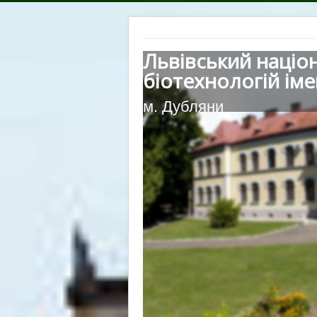
Львівський націо
біотехнологій іме
м. Дубляни