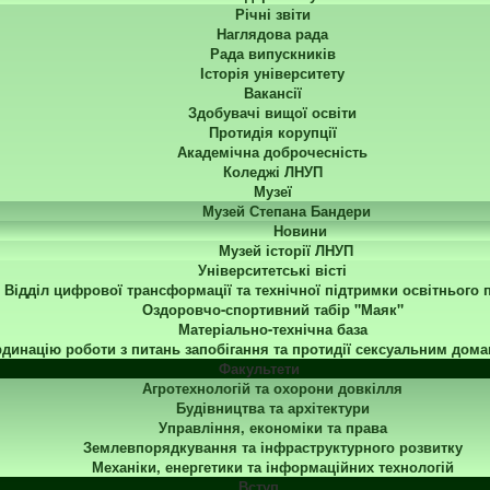
Річні звіти
Наглядова рада
Рада випускників
Історія університету
Вакансії
Здобувачі вищої освіти
Протидія корупції
Академічна доброчесність
Коледжі ЛНУП
Музеї
Музей Степана Бандери
Новини
Музей історії ЛНУП
Університетські вісті
Відділ цифрової трансформації та технічної підтримки освітнього 
Оздоровчо-спортивний табір "Маяк"
Матеріально-технічна база
динацію роботи з питань запобігання та протидії сексуальним дома
Факультети
Агротехнологій та охорони довкілля
Будівництва та архітектури
Управління, економіки та права
Землевпорядкування та інфраструктурного розвитку
Механіки, енергетики та інформаційних технологій
Вступ