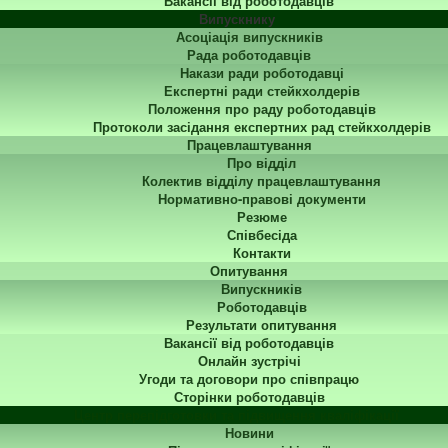
Вакансії від роботодавців
Випускнику
Асоціація випускників
Рада роботодавців
Накази ради роботодавці
Експертні ради стейкхолдерів
Положення про раду роботодавців
Протоколи засідання експертних рад стейкхолдерів
Працевлаштування
Про відділ
Колектив відділу працевлаштування
Нормативно-правові документи
Резюме
Співбесіда
Контакти
Опитування
Випускників
Роботодавців
Результати опитування
Вакансії від роботодавців
Онлайн зустрічі
Угоди та договори про співпрацю
Сторінки роботодавців
Центр перепідготовки та підвищення кваліфікації
Новини