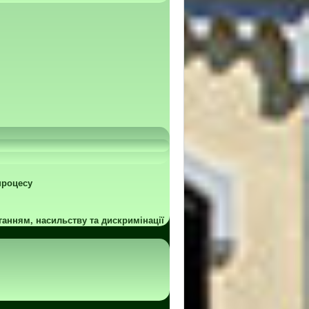
процесу
ганням, насильству та дискримінації