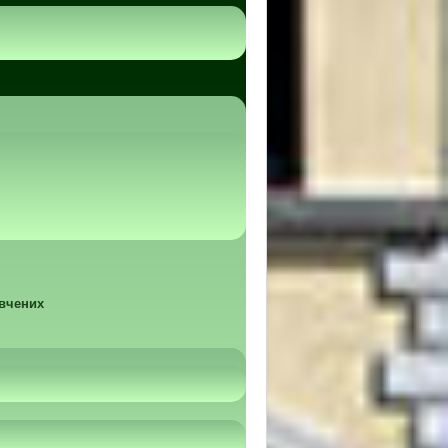
 вчених