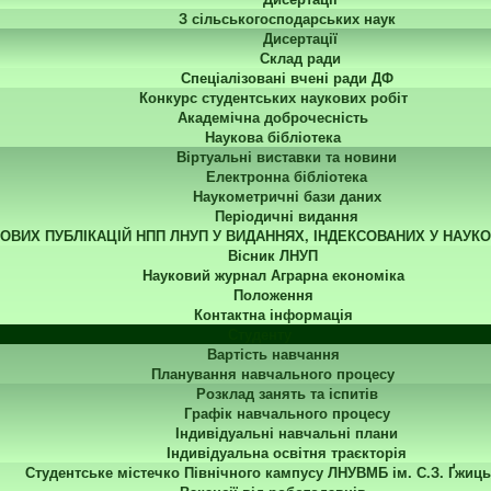
З сільськогосподарських наук
Дисертації
Склад ради
Спеціалізовані вчені ради ДФ
Конкурс студентських наукових робіт
Академічна доброчесність
Наукова бібліотека
Віртуальні виставки та новини
Електронна бібліотека
Наукометричні бази даних
Періодичні видання
КОВИХ ПУБЛІКАЦІЙ НПП ЛНУП У ВИДАННЯХ, ІНДЕКСОВАНИХ У НАУК
Вісник ЛНУП
Науковий журнал Аграрна економіка
Положення
Контактна інформація
Студенту
Вартість навчання
Планування навчального процесу
Розклад занять та іспитів
Графік навчального процесу
Індивідуальні навчальні плани
Індивідуальна освітня траєкторія
Студентське містечко Північного кампусу ЛНУВМБ ім. С.З. Ґжиць