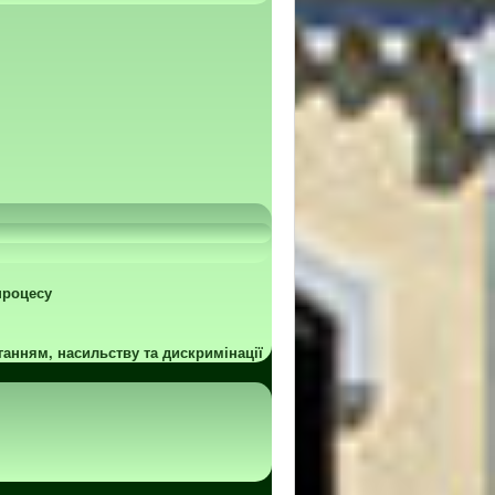
процесу
ганням, насильству та дискримінації