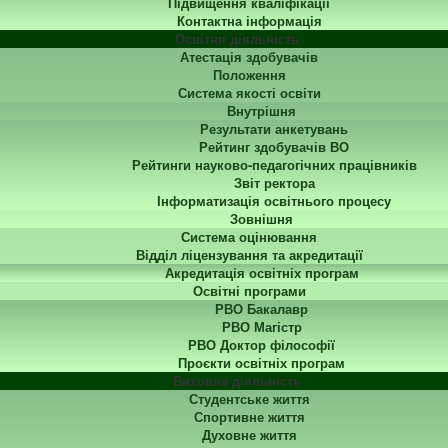
Підвищення кваліфікації
Контактна інформація
Освітня діяльність
Атестація здобувачів
Положення
Система якості освіти
Внутрішня
Результати анкетувань
Рейтинг здобувачів ВО
Рейтинги науково-педагогічних працівників
Звіт ректора
Інформатизація освітнього процесу
Зовнішня
Система оцінювання
Відділ ліцензування та акредитації
Акредитація освітніх програм
Освітні програми
РВО Бакалавр
РВО Магістр
РВО Доктор філософії
Проєкти освітніх програм
Виховна діяльність
Студентське життя
Спортивне життя
Духовне життя