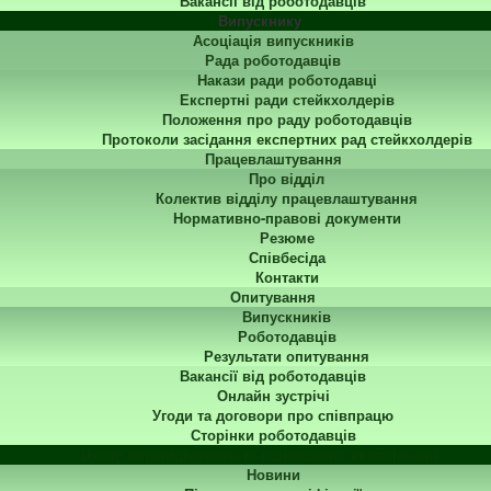
Вакансії від роботодавців
Випускнику
Асоціація випускників
Рада роботодавців
Накази ради роботодавці
Експертні ради стейкхолдерів
Положення про раду роботодавців
Протоколи засідання експертних рад стейкхолдерів
Працевлаштування
Про відділ
Колектив відділу працевлаштування
Нормативно-правові документи
Резюме
Співбесіда
Контакти
Опитування
Випускників
Роботодавців
Результати опитування
Вакансії від роботодавців
Онлайн зустрічі
Угоди та договори про співпрацю
Сторінки роботодавців
Центр перепідготовки та підвищення кваліфікації
Новини