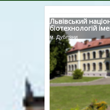
Львівський націо
біотехнологій іме
м. Дубляни