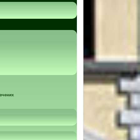
 вчених