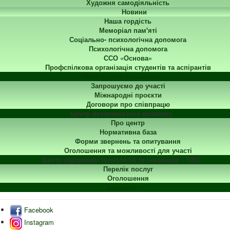
Художня самодіяльність
Новини
Наша гордість
Меморіал пам'яті
Соціально- психологічна допомога
Психологічна допомога
ССО «Основа»
Профспілкова організація студентів та аспірантів
Міжнародна діяльність
Запрошуємо до участі
Міжнародні проєкти
Договори про співпрацю
Центр ветеранського розвитку
Про центр
Нормативна база
Форми звернень та опитування
Оголошення та можливості для участі
Центр підтримки технологій та інновацій - TISC
Перелік послуг
Оголошення
Контакти
Facebook
Instagram