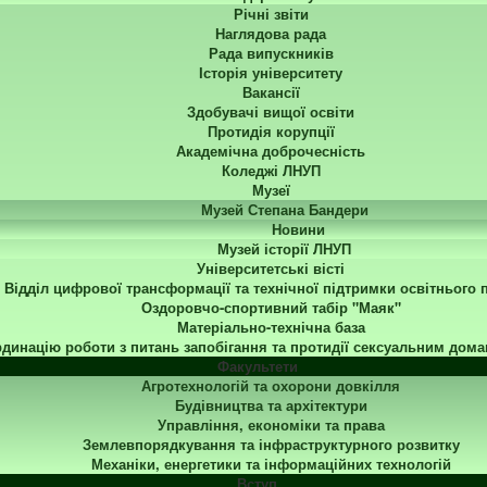
Річні звіти
Наглядова рада
Рада випускників
Історія університету
Вакансії
Здобувачі вищої освіти
Протидія корупції
Академічна доброчесність
Коледжі ЛНУП
Музеї
Музей Степана Бандери
Новини
Музей історії ЛНУП
Університетські вісті
Відділ цифрової трансформації та технічної підтримки освітнього 
Оздоровчо-спортивний табір "Маяк"
Матеріально-технічна база
динацію роботи з питань запобігання та протидії сексуальним дома
Факультети
Агротехнологій та охорони довкілля
Будівництва та архітектури
Управління, економіки та права
Землевпорядкування та інфраструктурного розвитку
Механіки, енергетики та інформаційних технологій
Вступ