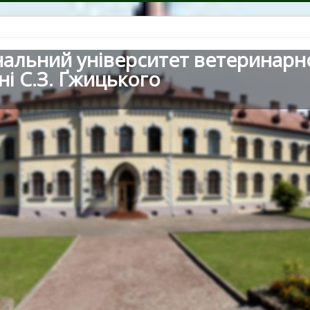
нальний університет ветеринарн
ні С.З. Ґжицького