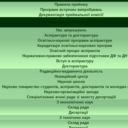
Правила прийому
Програми вступних випробувань
Документація приймальної комісії
Приймальна комісія
Наукова діяльність
Нас запрошують
Аспірантура та докторантура
Освітньо-наукові програми аспірантури
Акредитація освітньо-наукових програм
Освітній процес аспірантів
Нормативно-правове забезпечення підготовки ДФ та ДН
Вступ в аспірантуру
Докторантура
Редакційно-видавнича діяльність
Новаційний центр
Наукові школи
Наукове товариство студентів, аспірантів, докторантів та молодих
Науково-організаційні заходи
Спеціалізовані вчені ради зі захисту дисертацій
З економічних наук
Склад ради
Дисертації
З технічних наук
Склад ради
Дисертації