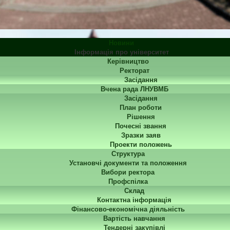
Новини
Інформація про університет
Керівництво
Ректорат
Засідання
Вчена рада ЛНУВМБ
Засідання
План роботи
Рішення
Почесні звання
Зразки заяв
Проекти положень
Структура
Установчі документи та положення
Вибори ректора
Профспілка
Склад
Контактна інформація
Фінансово-економічна діяльність
Вартість навчання
Тендерні закупівлі