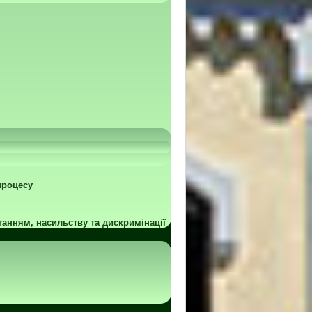
процесу
ганням, насильству та дискримінації