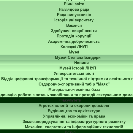
Річні звіти
Наглядова рада
Рада випускників
Історія університету
Вакансії
Здобувачі вищої освіти
Протидія корупції
Академічна доброчесність
Коледжі ЛНУП
Музеї
Музей Степана Бандери
Новини
Музей історії ЛНУП
Університетські вісті
Відділ цифрової трансформації та технічної підтримки освітнього 
Оздоровчо-спортивний табір "Маяк"
Матеріально-технічна база
динацію роботи з питань запобігання та протидії сексуальним дома
Факультети
Агротехнологій та охорони довкілля
Будівництва та архітектури
Управління, економіки та права
Землевпорядкування та інфраструктурного розвитку
Механіки, енергетики та інформаційних технологій
Вступ