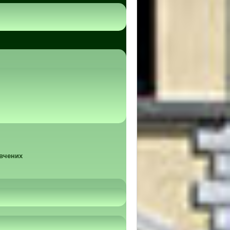
 вчених