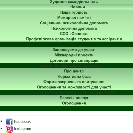
Художня самодіяльність
Новини
Наша гордість
Меморіал пам'яті
Соціально- психологічна допомога
Психологічна допомога
ССО «Основа»
Профспілкова організація студентів та аспірантів
Міжнародна діяльність
Запрошуємо до участі
Міжнародні проєкти
Договори про співпрацю
Центр ветеранського розвитку
Про центр
Нормативна база
Форми звернень та опитування
Оголошення та можливості для участі
Центр підтримки технологій та інновацій - TISC
Перелік послуг
Оголошення
Контакти
Facebook
Instagram