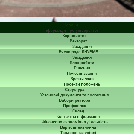
Новини
Інформація про університет
Керівництво
Ректорат
Засідання
Вчена рада ЛНУВМБ
Засідання
План роботи
Рішення
Почесні звання
Зразки заяв
Проекти положень
Структура
Установчі документи та положення
Вибори ректора
Профспілка
Склад
Контактна інформація
Фінансово-економічна діяльність
Вартість навчання
Тендерні закупівлі