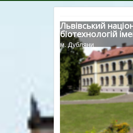
Львівський націо
біотехнологій іме
м. Дубляни