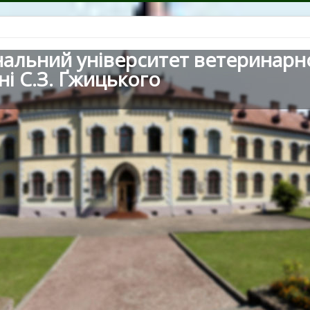
нальний університет ветеринарн
ні С.З. Ґжицького