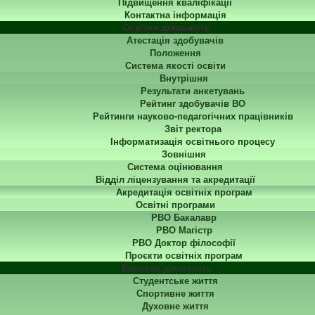
Підвищення кваліфікації
Контактна інформація
Освітня діяльність
Атестація здобувачів
Положення
Система якості освіти
Внутрішня
Результати анкетувань
Рейтинг здобувачів ВО
Рейтинги науково-педагогічних працівників
Звіт ректора
Інформатизація освітнього процесу
Зовнішня
Система оцінювання
Відділ ліцензування та акредитації
Акредитація освітніх програм
Освітні програми
РВО Бакалавр
РВО Магістр
РВО Доктор філософії
Проєкти освітніх програм
Виховна діяльність
Студентське життя
Спортивне життя
Духовне життя