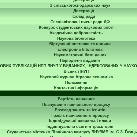
З сільськогосподарських наук
Дисертації
Склад ради
Спеціалізовані вчені ради ДФ
Конкурс студентських наукових робіт
Академічна доброчесність
Наукова бібліотека
Віртуальні виставки та новини
Електронна бібліотека
Наукометричні бази даних
Періодичні видання
КОВИХ ПУБЛІКАЦІЙ НПП ЛНУП У ВИДАННЯХ, ІНДЕКСОВАНИХ У НАУК
Вісник ЛНУП
Науковий журнал Аграрна економіка
Положення
Контактна інформація
Студенту
Вартість навчання
Планування навчального процесу
Розклад занять та іспитів
Графік навчального процесу
Індивідуальні навчальні плани
Індивідуальна освітня траєкторія
Студентське містечко Північного кампусу ЛНУВМБ ім. С.З. Ґжиць