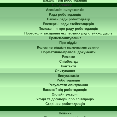
Вакансії від роботодавців
Випускнику
Асоціація випускників
Рада роботодавців
Накази ради роботодавці
Експертні ради стейкхолдерів
Положення про раду роботодавців
Протоколи засідання експертних рад стейкхолдерів
Працевлаштування
Про відділ
Колектив відділу працевлаштування
Нормативно-правові документи
Резюме
Співбесіда
Контакти
Опитування
Випускників
Роботодавців
Результати опитування
Вакансії від роботодавців
Онлайн зустрічі
Угоди та договори про співпрацю
Сторінки роботодавців
Центр перепідготовки та підвищення кваліфікації
Новини