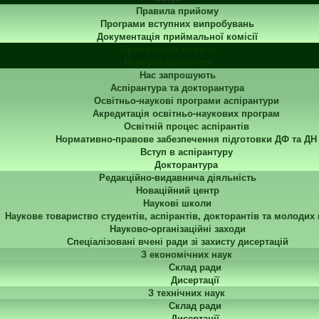
Правила прийому
Програми вступних випробувань
Документація приймальної комісії
Приймальна комісія
Наукова діяльність
Нас запрошують
Аспірантура та докторантура
Освітньо-наукові програми аспірантури
Акредитація освітньо-наукових програм
Освітній процес аспірантів
Нормативно-правове забезпечення підготовки ДФ та ДН
Вступ в аспірантуру
Докторантура
Редакційно-видавнича діяльність
Новаційний центр
Наукові школи
Наукове товариство студентів, аспірантів, докторантів та молодих
Науково-організаційні заходи
Спеціалізовані вчені ради зі захисту дисертацій
З економічних наук
Склад ради
Дисертації
З технічних наук
Склад ради
Дисертації