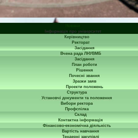
Новини
Інформація про університет
Керівництво
Ректорат
Засідання
Вчена рада ЛНУВМБ
Засідання
План роботи
Рішення
Почесні звання
Зразки заяв
Проекти положень
Структура
Установчі документи та положення
Вибори ректора
Профспілка
Склад
Контактна інформація
Фінансово-економічна діяльність
Вартість навчання
Тендерні закупівлі