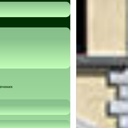
 вчених