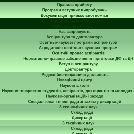
Правила прийому
Програми вступних випробувань
Документація приймальної комісії
Приймальна комісія
Наукова діяльність
Нас запрошують
Аспірантура та докторантура
Освітньо-наукові програми аспірантури
Акредитація освітньо-наукових програм
Освітній процес аспірантів
Нормативно-правове забезпечення підготовки ДФ та ДН
Вступ в аспірантуру
Докторантура
Редакційно-видавнича діяльність
Новаційний центр
Наукові школи
Наукове товариство студентів, аспірантів, докторантів та молодих
Науково-організаційні заходи
Спеціалізовані вчені ради зі захисту дисертацій
З економічних наук
Склад ради
Дисертації
З технічних наук
Склад ради
Дисертації