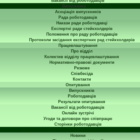
Вакансії від роботодавців
Випускнику
Асоціація випускників
Рада роботодавців
Накази ради роботодавці
Експертні ради стейкхолдерів
Положення про раду роботодавців
Протоколи засідання експертних рад стейкхолдерів
Працевлаштування
Про відділ
Колектив відділу працевлаштування
Нормативно-правові документи
Резюме
Співбесіда
Контакти
Опитування
Випускників
Роботодавців
Результати опитування
Вакансії від роботодавців
Онлайн зустрічі
Угоди та договори про співпрацю
Сторінки роботодавців
Центр перепідготовки та підвищення кваліфікації
Новини