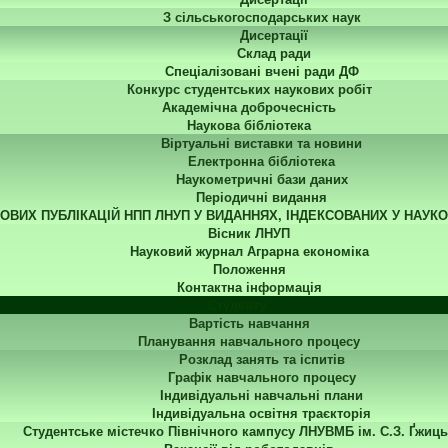
З сільськогосподарських наук
Дисертації
Склад ради
Спеціалізовані вчені ради ДФ
Конкурс студентських наукових робіт
Академічна доброчесність
Наукова бібліотека
Віртуальні виставки та новини
Електронна бібліотека
Наукометричні бази даних
Періодичні видання
КОВИХ ПУБЛІКАЦІЙ НПП ЛНУП У ВИДАННЯХ, ІНДЕКСОВАНИХ У НАУК
Вісник ЛНУП
Науковий журнал Аграрна економіка
Положення
Контактна інформація
Студенту
Вартість навчання
Планування навчального процесу
Розклад занять та іспитів
Графік навчального процесу
Індивідуальні навчальні плани
Індивідуальна освітня траєкторія
Студентське містечко Північного кампусу ЛНУВМБ ім. С.З. Ґжиць