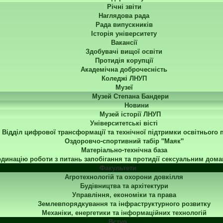
Річні звіти
Наглядова рада
Рада випускників
Історія університету
Вакансії
Здобувачі вищої освіти
Протидія корупції
Академічна доброчесність
Коледжі ЛНУП
Музеї
Музей Степана Бандери
Новини
Музей історії ЛНУП
Університетські вісті
Відділ цифрової трансформації та технічної підтримки освітнього 
Оздоровчо-спортивний табір "Маяк"
Матеріально-технічна база
динацію роботи з питань запобігання та протидії сексуальним дома
Факультети
Агротехнологій та охорони довкілля
Будівництва та архітектури
Управління, економіки та права
Землевпорядкування та інфраструктурного розвитку
Механіки, енергетики та інформаційних технологій
Вступ