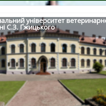
нальний університет ветеринарн
ні С.З. Ґжицького