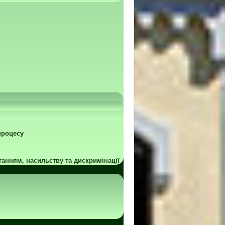
процесу
ганням, насильству та дискримінації