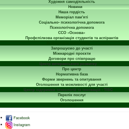
Художня самодіяльність
Новини
Наша гордість
Меморіал пам'яті
Соціально- психологічна допомога
Психологічна допомога
ССО «Основа»
Профспілкова організація студентів та аспірантів
Міжнародна діяльність
Запрошуємо до участі
Міжнародні проєкти
Договори про співпрацю
Центр ветеранського розвитку
Про центр
Нормативна база
Форми звернень та опитування
Оголошення та можливості для участі
Центр підтримки технологій та інновацій - TISC
Перелік послуг
Оголошення
Контакти
Facebook
Instagram