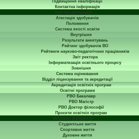
Підвищення кваліфікації
Контактна інформація
Освітня діяльність
Атестація здобувачів
Положення
Система якості освіти
Внутрішня
Результати анкетувань
Рейтинг здобувачів ВО
Рейтинги науково-педагогічних працівників
Звіт ректора
Інформатизація освітнього процесу
Зовнішня
Система оцінювання
Відділ ліцензування та акредитації
Акредитація освітніх програм
Освітні програми
РВО Бакалавр
РВО Магістр
РВО Доктор філософії
Проєкти освітніх програм
Виховна діяльність
Студентське життя
Спортивне життя
Духовне життя