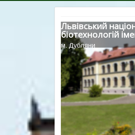
Львівський націо
біотехнологій іме
м. Дубляни